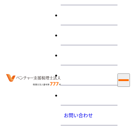
終わらせる経営とは
サービス
プチ税務！創業したら確定
申告が必要なの？
私たちについて
大内力の経営コラム
2018.2.26（月）
お知らせ
採用情報
ホーム
最新情報
大内力の経営コラム
プチ税務！創業したら確定申告が必要なの？
お問い合わせ
起業・創業を支援する品川区の税理士・ベンチャー支援税理
プライバシーポリシ