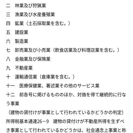
二 林業及び狩猟業
三 漁業及び水産養殖業
四 鉱業（土石採取業を含む。）
五 建設業
六 製造業
七 卸売業及び小売業（飲食店業及び料理店業を含む。）
八 金融業及び保険業
九 不動産業
十 運輸通信業（倉庫業を含む。）
十一 医療保健業、著述業その他のサービス業
十二 前各号に掲げるもののほか、対価を得て継続的に行な
う事業
（建物の貸付けが事業として行われているかどうかの判定）
所得税基本通達26－9 建物の貸付けが不動産所得を生ずべ
き事業として行われているかどうかは、社会通念上事業と称