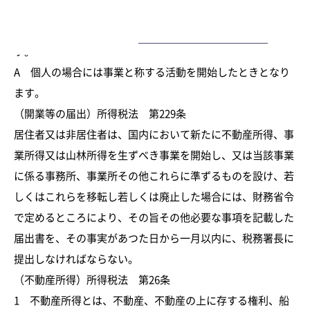
士法人が創業した社長へお届けする税務のプチ情報です。
ー
今回のテーマは、「創業時たら確定申告が必要なの？」で
す。
A 個人の場合には事業と称する活動を開始したときとなり
ます。
（開業等の届出）所得税法 第229条
居住者又は非居住者は、国内において新たに不動産所得、事
業所得又は山林所得を生ずべき事業を開始し、又は当該事業
に係る事務所、事業所その他これらに準ずるものを設け、若
しくはこれらを移転し若しくは廃止した場合には、財務省令
で定めるところにより、その旨その他必要な事項を記載した
届出書を、その事実があつた日から一月以内に、税務署長に
提出しなければならない。
（不動産所得）所得税法 第26条
1 不動産所得とは、不動産、不動産の上に存する権利、船