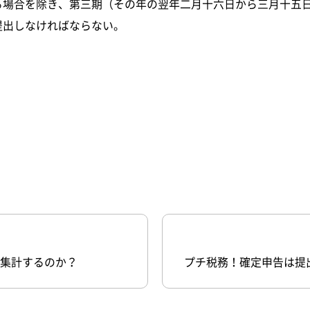
る場合を除き、第三期（その年の翌年二月十六日から三月十五
提出しなければならない。
集計するのか？
プチ税務！確定申告は提