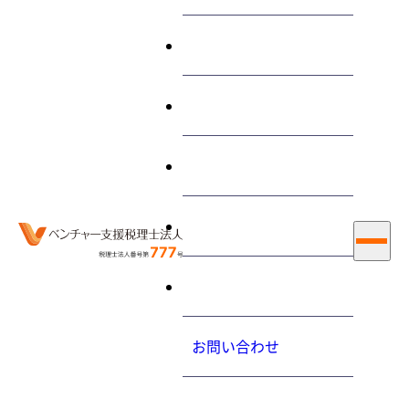
終わらせる経営とは
サービス
期末に決算賞与を払う予定
です。今期の費用となりま
私たちについて
すか？
お知らせ
大内力の経営コラム
2015.8.26（水）
採用情報
お問い合わせ
ホーム
最新情報
大内力の経営コラム
期末に決算賞与を払う予定です。今期の費用となりますか？
プライバシーポリシ