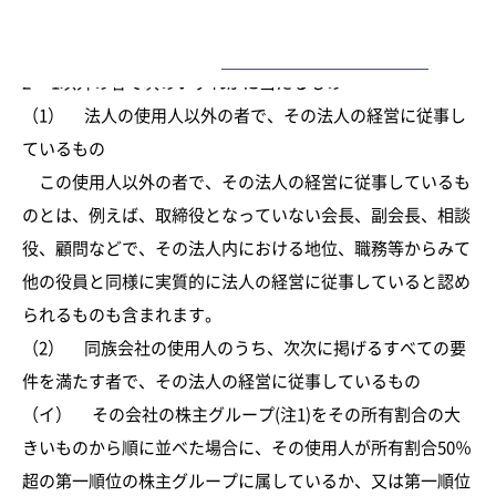
1 法人の取締役、執行役、会計参与、監査役、理事、監事
ー
及び清算人
2 1以外の者で次のいずれかに当たるもの
（1） 法人の使用人以外の者で、その法人の経営に従事し
ているもの
この使用人以外の者で、その法人の経営に従事しているも
のとは、例えば、取締役となっていない会長、副会長、相談
役、顧問などで、その法人内における地位、職務等からみて
他の役員と同様に実質的に法人の経営に従事していると認め
られるものも含まれます。
（2） 同族会社の使用人のうち、次次に掲げるすべての要
件を満たす者で、その法人の経営に従事しているもの
（イ） その会社の株主グループ(注1)をその所有割合の大
きいものから順に並べた場合に、その使用人が所有割合50％
超の第一順位の株主グループに属しているか、又は第一順位