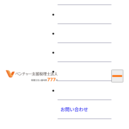
終わらせる経営とは
サービス
法人税の役員の範囲は登記
とは違う！
私たちについて
大内力の経営コラム
2015.8.26（水）
お知らせ
採用情報
ホーム
最新情報
大内力の経営コラム
法人税の役員の範囲は登記とは違う！
お問い合わせ
役員とは次の者をいいます。
プライバシーポリシ