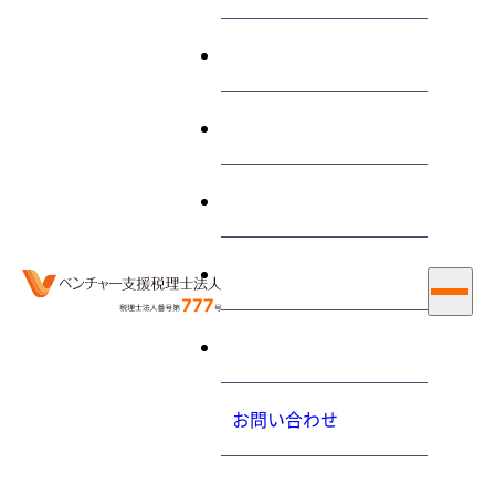
終わらせる経営とは
サービス
消費税における事業者とは
なんですか？
私たちについて
大内力の経営コラム
2013.1.29（火）
お知らせ
採用情報
ホーム
最新情報
大内力の経営コラム
消費税における事業者とはなんですか？
お問い合わせ
消費税は、国内において事業者が事業として対価を得て行う
プライバシーポリシ