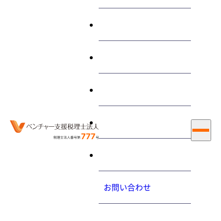
終わらせる経営とは
サービス
減価償却の償却方法を変更
するための「減価償却資産
私たちについて
の償却方法の届出」の提出
お知らせ
期限について教えてくださ
い
採用情報
大内力の経営コラム
2013.2.3（日）
お問い合わせ
プライバシーポリシ