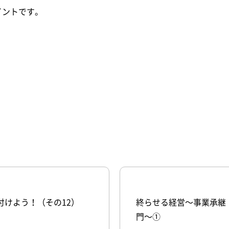
イントです。
、
付けよう！（その12）
終らせる経営～事業承継
門～①