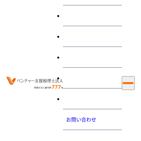
終わらせる経営とは
サービス
教えて！マンション屋上の
アンテナ設置料の取扱い
私たちについて
は？
お知らせ
大内力の経営コラム
2018.10.17（水）
採用情報
お問い合わせ
ホーム
最新情報
大内力の経営コラム
教えて！マンション屋上のアンテナ設置料の取扱いは？
プライバシーポリシ