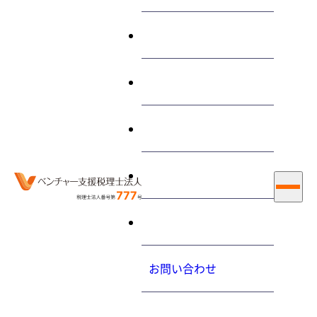
終わらせる経営とは
サービス
退職金を支払う際の源泉徴
収の方法を教えてください
私たちについて
大内力の経営コラム
2013.1.31（木）
お知らせ
採用情報
ホーム
最新情報
大内力の経営コラム
退職金を支払う際の源泉徴収の方法を教えてください
お問い合わせ
居住者に支払う退職所得の源泉徴収事務は、①退職手当等の
プライバシーポリシ