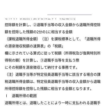
支払を受ける人（退職者）から、「退職所
ー
得の受給に関する申告書」の提出を受け、この申告書に記載
されている勤続年数などに基づいて退職所得
控除額を計算し、②退職手当等の収入金額から退職所得控除
額を控除した残額の2分の1に相当する金額
（課税退職所得金額）（注）を課税標準として、「退職所得
の源泉徴収税額の速算表」の「税額」
欄に示されている算式に従って税額（所得税及び復興特別所
得税の額）を計算し、③退職手当等を支払う際
にその税額を源泉徴収して納付する事務です。
（注）退職手当等が特定役員退職手当等に該当する場合の課
税退職所得金額は、特定役員退職手当等の収入金額から退職
所得控除額を控除した残額に相当する金額となります。
Ⅰ 退職所得の範囲
退職所得とは、退職したことにより一時に支払われる退職手