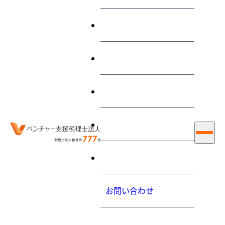
終わらせる経営とは
サービス
“印紙”に関する 記事
私たちについて
お知らせ
ホーム
印紙
採用情報
大内力の経営コラム
2015.09.04（金）
お問い合わせ
印紙を貼る必要のある書類を教えて下さい
プライバシーポリシ