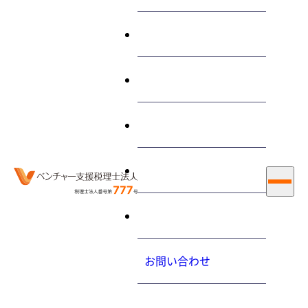
終わらせる経営とは
サービス
“定期同額給与”に関する 記
事
私たちについて
お知らせ
採用情報
ホーム
定期同額給与
お問い合わせ
大内力の経営コラム
2015.08.26（水）
プライバシーポリシ
役員の報酬を決める際に注意することを教えてください