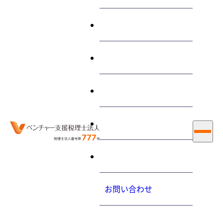
終わらせる経営とは
サービス
“権利金”に関する 記事
私たちについて
お知らせ
ホーム
権利金
採用情報
大内力の経営コラム
2013.01.29（火）
お問い合わせ
地代、家賃や権利金、敷金の消費税の取り扱いについて
教えてください
プライバシーポリシ