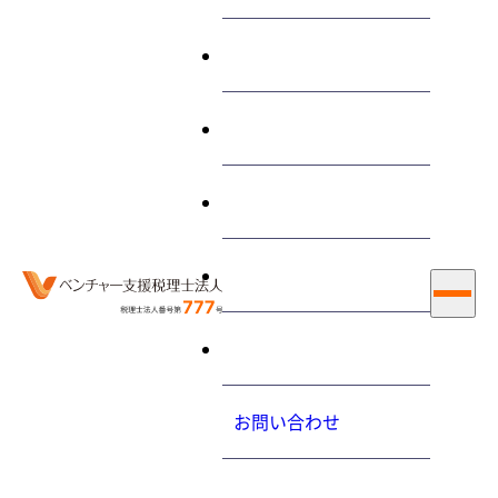
終わらせる経営とは
サービス
“租税公課等”に関する 記事
私たちについて
お知らせ
ホーム
租税公課等
採用情報
大内力の経営コラム
2015.08.26（水）
お問い合わせ
税金のうち、費用として認められるものを教えてくださ
い
プライバシーポリシ