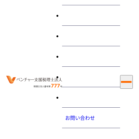
終わらせる経営とは
サービス
“賃貸料”に関する 記事
私たちについて
お知らせ
ホーム
賃貸料
採用情報
大内力の経営コラム
2015.08.26（水）
お問い合わせ
社宅を無料で賃借すると「経済的利益」として給与課税
されるそうですが、本当ですか？
プライバシーポリシ