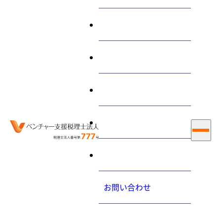
終わらせる経営とは
サービス
“起業の科学”に関する 記事
私たちについて
お知らせ
ホーム
起業の科学
採用情報
お知らせ
2018.06.14（木）
お問い合わせ
スタートアップ アクセラレータープログラム B-SKET の
ご案内
プライバシーポリシ