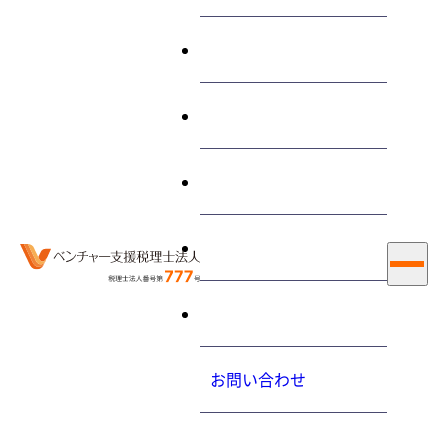
終わらせる経営とは
サービス
“開設”に関する 記事
私たちについて
お知らせ
ホーム
開設
採用情報
大内力の経営コラム
2013.02.11（月）
お問い合わせ
給与を支払うにあたって、税務上必要な手続きはありま
すか？
プライバシーポリシ