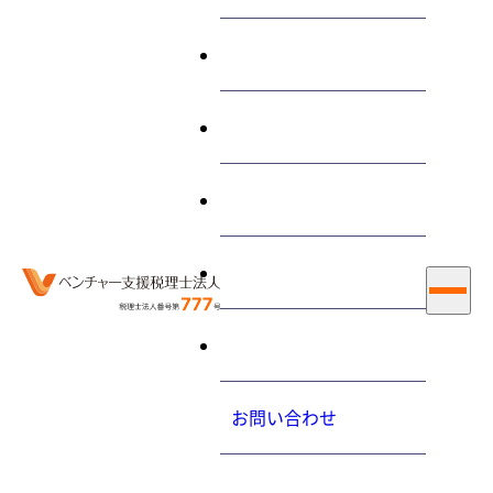
終わらせる経営とは
サービス
“電信売買相場”に関する 記
事
私たちについて
お知らせ
採用情報
ホーム
電信売買相場
お問い合わせ
大内力の経営コラム
2013.01.29（火）
プライバシーポリシ
為替差損益の消費税の取扱いについて教えてください