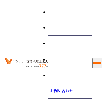
終わらせる経営とは
サービス
“合同会社”に関する 記事
私たちについて
お知らせ
ホーム
合同会社
採用情報
お知らせ
2019.01.14（月）
お問い合わせ
「株式会社との対比でみる 合同会社の法務・登記・税
務」の出版
プライバシーポリシ