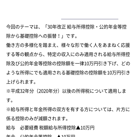
起業・創業を支援する品川区の税理士・ベンチャー支援税理
ー
士法人が創業した社長へお届けする税務のプチ情報です。
今回のテーマは、「30年改正 給与所得控除・公的年金等控
除から基礎控除への振替！」です。
働き方の多様化を踏まえ、様々な形で働く人をあまねく応援
する等の観点から、特定の収入にのみ適用される給与所得控
除及び公的年金等控除の控除額を一律10万円引き下げ、どの
ような所得にでも適用される基礎控除の控除額を10万円引き
上げられます。
※平成32年分（2020年分）以後の所得税について適用しま
す。
※給与所得と年金所得の双方を有する方については、片方に
係る控除のみが減額されます。
給与 必要経費 税額給与所得控除▲10万円
年金 公的年金等控除 ▲10万円