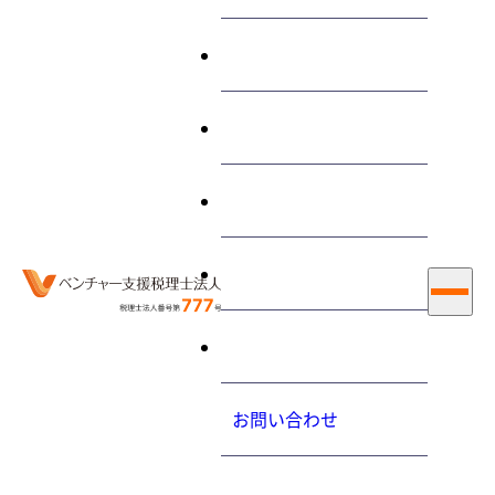
終わらせる経営とは
サービス
30年改正 給与所得控除・公
的年金等控除から基礎控除
私たちについて
への振替！
お知らせ
お知らせ
2018.4.6（金）
採用情報
お問い合わせ
ホーム
最新情報
お知らせ
30年改正 給与所得控除・公的年金等控除から基礎控除への振替！
プライバシーポリシ